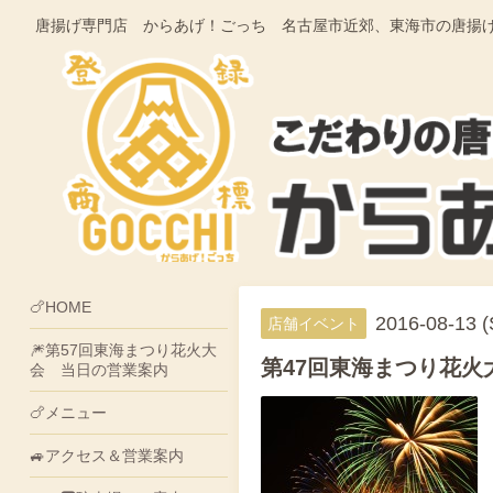
唐揚げ専門店 からあげ！ごっち 名古屋市近郊、東海市の唐揚げ・そうざ
🍗HOME
2016-08-13 (
店舗イベント
🎆第57回東海まつり花火大
第47回東海まつり花火
会 当日の営業案内
🍗メニュー
🚙アクセス＆営業案内