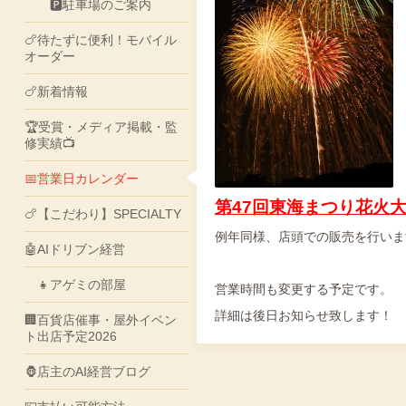
🅿駐車場のご案内
🍗待たずに便利！モバイル
オーダー
🍗新着情報
🏆受賞・メディア掲載・監
修実績📺
📅営業日カレンダー
第47回東海まつり花火
🍗【こだわり】SPECIALTY
例年同様、店頭での販売を行いま
🤖AIドリブン経営
👧アゲミの部屋
営業時間も変更する予定です。
詳細は後日お知らせ致します！
🏢百貨店催事・屋外イベン
ト出店予定2026
🦍店主のAI経営ブログ