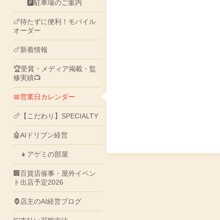
🅿駐車場のご案内
🍗待たずに便利！モバイル
オーダー
🍗新着情報
🏆受賞・メディア掲載・監
修実績📺
📅営業日カレンダー
🍗【こだわり】SPECIALTY
🤖AIドリブン経営
👧アゲミの部屋
🏢百貨店催事・屋外イベン
ト出店予定2026
🦍店主のAI経営ブログ