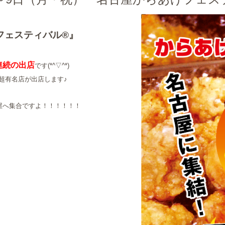
フェスティバル®』
連続の出店
です(*^▽^*)
超有名店が出店します♪
屋へ集合ですよ！！！！！！