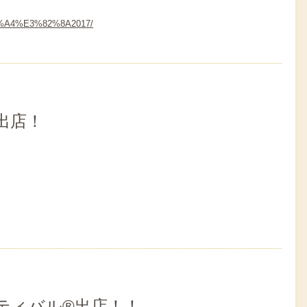
1%A4%E3%82%8A2017/
出店！
ティバル®出店！！