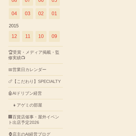
08
07
06
05
04
03
02
01
2015
12
11
10
09
🏆受賞・メディア掲載・監
修実績📺
📅営業日カレンダー
🍗【こだわり】SPECIALTY
🤖AIドリブン経営
👧アゲミの部屋
🏢百貨店催事・屋外イベン
ト出店予定2026
🦍店主のAI経営ブログ