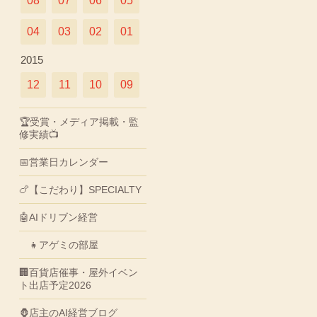
08
07
06
05
04
03
02
01
2015
12
11
10
09
🏆受賞・メディア掲載・監
修実績📺
📅営業日カレンダー
🍗【こだわり】SPECIALTY
🤖AIドリブン経営
👧アゲミの部屋
🏢百貨店催事・屋外イベン
ト出店予定2026
🦍店主のAI経営ブログ