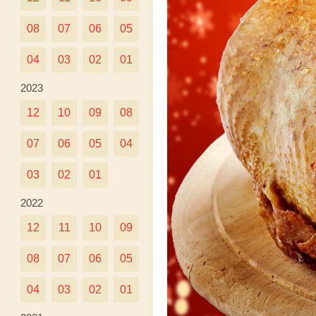
08
07
06
05
04
03
02
01
2023
12
10
09
08
07
06
05
04
03
02
01
2022
12
11
10
09
08
07
06
05
04
03
02
01