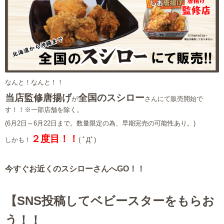
なんと！なんと！！
当店監修唐揚げ
全国のスシロー
が
さんにて販売開始で
す！！※一部店舗を除く。
(6月2日～6月22日まで。数量限定の為、早期完売の可能性あり。)
２度目！！
しかも！
( ﾟДﾟ)
今すぐお近くのスシローさんへGO！！
【SNS投稿してベビースターをもらお
う！！