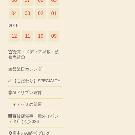
08
07
06
05
04
03
02
01
2015
12
11
10
09
🏆受賞・メディア掲載・監
修実績📺
📅営業日カレンダー
🍗【こだわり】SPECIALTY
🤖AIドリブン経営
👧アゲミの部屋
🏢百貨店催事・屋外イベン
ト出店予定2026
🦍店主のAI経営ブログ