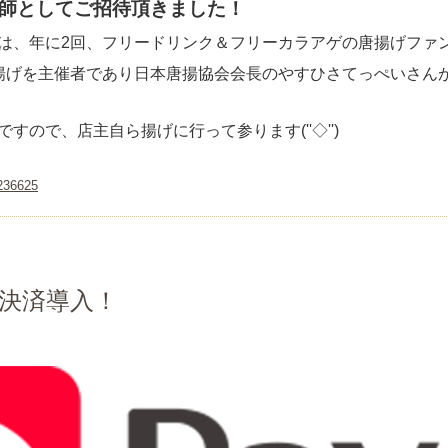
師としてご招待頂きました！
は、
年に2回、フリードリンク＆フリーカラアゲの唐揚げファ
揚げを主催者であり日本唐揚協会会長のやすひさてっぺいさん
すので、店主自ら揚げに行って参ります(''◇'')ゞ
/236625
pay決済導入！