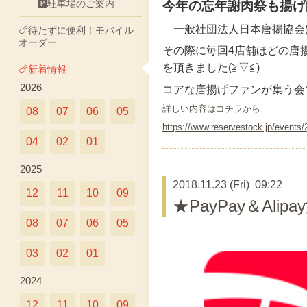
🅿駐車場のご案内
今年の忘年謝肉祭も揚げ
一般社団法人日本唐揚協会
🍗待たずに便利！モバイル
オーダー
その際に毎回4店舗ほどの唐
を頂きました(≧▽≦)
🍗新着情報
2026
コアな唐揚げファンが集う会で
詳しい内容はコチラから
08
07
06
05
https://www.reservestock.jp/events
04
02
01
2025
2018.11.23 (Fri) 09:22
12
11
10
09
★PayPay＆Ali
08
07
06
05
03
02
01
2024
12
11
10
09