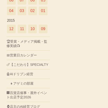
08
07
06
05
04
03
02
01
2015
12
11
10
09
🏆受賞・メディア掲載・監
修実績📺
📅営業日カレンダー
🍗【こだわり】SPECIALTY
🤖AIドリブン経営
👧アゲミの部屋
🏢百貨店催事・屋外イベン
ト出店予定2026
🦍店主のAI経営ブログ