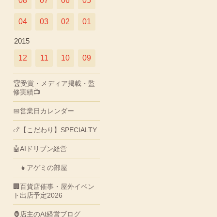
08
07
06
05
04
03
02
01
2015
12
11
10
09
🏆受賞・メディア掲載・監
修実績📺
📅営業日カレンダー
🍗【こだわり】SPECIALTY
🤖AIドリブン経営
👧アゲミの部屋
🏢百貨店催事・屋外イベン
ト出店予定2026
🦍店主のAI経営ブログ