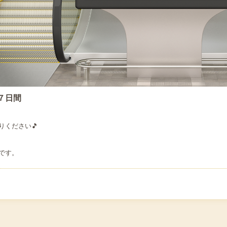
７日間
りください🎵
です。