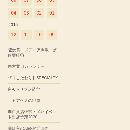
08
07
06
05
04
03
02
01
2015
12
11
10
09
🏆受賞・メディア掲載・監
修実績📺
📅営業日カレンダー
🍗【こだわり】SPECIALTY
🤖AIドリブン経営
👧アゲミの部屋
🏢百貨店催事・屋外イベン
ト出店予定2026
🦍店主のAI経営ブログ