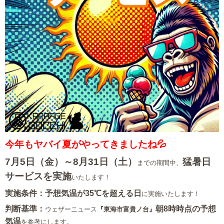
今年もヤバイ夏がやってきましたね💦
7月5日（金）～8月31日（土）
猛暑日
までの期間中、
サービスを実施
いたします！
実施条件：予想気温が35℃を超える日
に実施いたします！
判断基準：
朝8時時点の予想
ウェザーニュース
『東海市富貴ノ台』
気温
を参考にします。