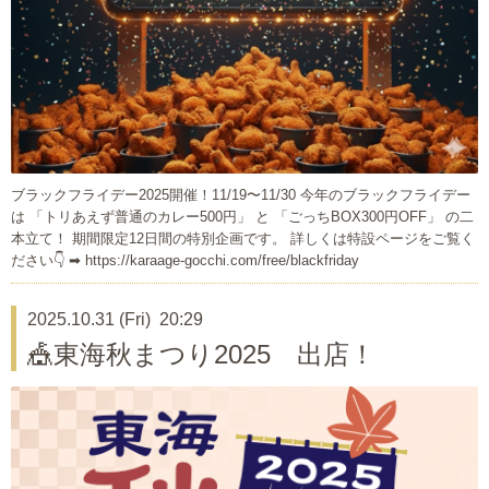
ブラックフライデー2025開催！11/19〜11/30 今年のブラックフライデー
は 「トリあえず普通のカレー500円」 と 「ごっちBOX300円OFF」 の二
本立て！ 期間限定12日間の特別企画です。 詳しくは特設ページをご覧く
ださい👇 ➡ https://karaage-gocchi.com/free/blackfriday
2025.10.31 (Fri) 20:29
🎪東海秋まつり2025 出店！